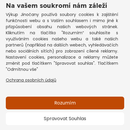
Výkup elektromotorů - základní informace
Na vašem soukromí nám záleží
PRAKTICKÉ INFORMACE
Výkup Jinočany
používá soubory cookies k zajištění
funkčnosti webu a s Vaším souhlasem i mimo jiné k
Pozastavená živnost
přizpůsobení obsahu našich webových stránek.
Kliknutím na tlačítko "Rozumím“ souhlasíte s
Co vykoupíme na občanku?
využíváním cookies našeho webu a také našich
Podmínky výkupu
partnerů (například na dalších webech, vyhledávačích
nebo sociálních sítích) pro zobrazení cílené reklamy.
Formuláře ke stažení
Nastavení cookies, personalizace a reklamy můžete
SEPNO - návod
změnit pod tlačítkem "Spravovat souhlas". Tlačítkem
Ochrana osobních údajů a informace cookies
"Odmítnou vše"
Ochrana osobních údajů
KONTAKT
Základní informace
Kontakt na pracovníky
Rozumím
Spravovat Souhlas
Copyright © 2026 Výkup Jinočany s.r.o. - všechna práva