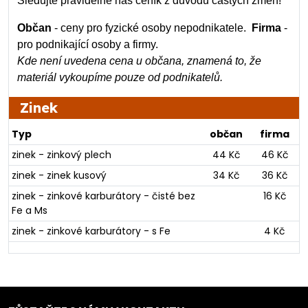
Sledujte pravidelně náš ceník z důvodu častých změn!
Občan
- ceny pro fyzické osoby nepodnikatele.
Firma
-
pro podnikající osoby a firmy.
Kde není uvedena cena u občana, znamená to, že
materiál vykoupíme pouze od podnikatelů.
Zinek
Typ
občan
firma
zinek - zinkový plech
44 Kč
46 Kč
zinek - zinek kusový
34 Kč
36 Kč
zinek - zinkové karburátory - čisté bez
16 Kč
Fe a Ms
zinek - zinkové karburátory - s Fe
4 Kč