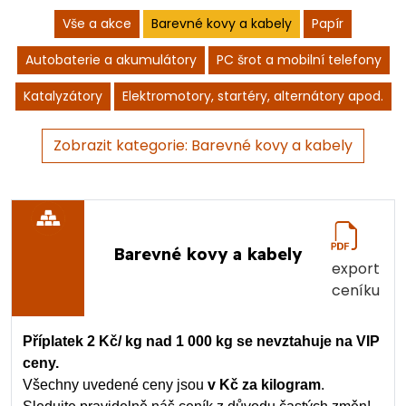
Vše a akce
Barevné kovy a kabely
Papír
Autobaterie a akumulátory
PC šrot a mobilní telefony
Katalyzátory
Elektromotory, startéry, alternátory apod.
Zobrazit kategorie: Barevné kovy a kabely
Barevné kovy a kabely
export
ceníku
Příplatek 2 Kč/ kg nad 1 000 kg se nevztahuje na VIP
ceny.
Všechny uvedené ceny jsou
v Kč za kilogram
.