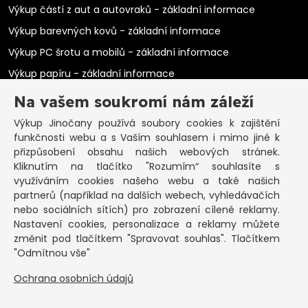
Výkup částí z aut a autovraků - základní informace
Výkup barevných kovů - základní informace
Výkup PC šrotu a mobilů - základní informace
Výkup papíru - základní informace
Výkup elektromotorů - základní informace
Na vašem soukromí nám záleží
PRAKTICKÉ INFORMACE
Výkup Jinočany
používá soubory cookies k zajištění
funkčnosti webu a s Vaším souhlasem i mimo jiné k
Pozastavená živnost
přizpůsobení obsahu našich webových stránek.
Kliknutím na tlačítko "Rozumím“ souhlasíte s
Co vykoupíme na občanku?
využíváním cookies našeho webu a také našich
Podmínky výkupu
partnerů (například na dalších webech, vyhledávačích
nebo sociálních sítích) pro zobrazení cílené reklamy.
Formuláře ke stažení
Nastavení cookies, personalizace a reklamy můžete
SEPNO - návod
změnit pod tlačítkem "Spravovat souhlas". Tlačítkem
Ochrana osobních údajů a informace cookies
"Odmítnou vše"
Ochrana osobních údajů
KONTAKT
Základní informace