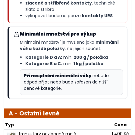
zlacené a stříbřené kontakty
, technické
zlato a stříbro
vykupovat budeme pouze
kontakty URS
Minimální množství pro výkup
Minimální množství je myšleno jako
minimální
váha každé položky
, ne jejich součet:
Kategorie D a A:
min.
200 g / položka
Kategorie B a C:
min.
1 kg / položka
Při nesplnění minimální váhy
nebude
odpad přijat nebo bude zařazen do nižší
cenové kategorie.
A - Ostatní levné
Typ
Cena
tranzistory nezlacené malé
1 400 Kč