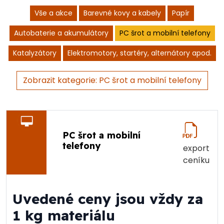
Vše a akce
Barevné kovy a kabely
Papír
Autobaterie a akumulátory
PC šrot a mobilní telefony
Katalyzátory
Elektromotory, startéry, alternátory apod.
Zobrazit kategorie: PC šrot a mobilní telefony
PC šrot a mobilní
telefony
export
ceníku
Uvedené ceny jsou vždy za
1 kg materiálu