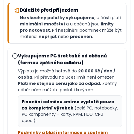
Důležité před příjezdem
Ne všechny položky vykupujeme
, u části platí
minimální množství
a u občanů jsou
limity
pro hotovost
. Při nesplnění podmínek může být
materiál
nepřijat
nebo
přeceněn
.
Vykupujeme PC šrot také od občanů
(formou zpětného odběru)
Výplata je možná hotově do
20 000 Kč / den /
osoba
. Při převodu na účet limit není omezen.
Platíme stejnou cenu jako za odpad.
Zpětný
odběr nám můžete poslat i kurýrem.
Finanční odměnu smíme vyplatit pouze
za kompletní výrobek
(celá PC, notebooky,
PC komponenty – karty, RAM, HDD, CPU
apod.).
Podmínky a bližší informace o zpětném