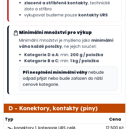
zlacené a stříbřené kontakty
, technické
zlato a stříbro
vykupovat budeme pouze
kontakty URS
Minimální množství pro výkup
Minimální množství je myšleno jako
minimální
váha každé položky
, ne jejich součet:
Kategorie D a A:
min.
200 g / položka
Kategorie B a C:
min.
1 kg / položka
Při nesplnění minimální váhy
nebude
odpad přijat nebo bude zařazen do nižší
cenové kategorie.
D - Konektory, kontakty (piny)
Typ
Cena
konektory 1. kategorie URS celé,
12 500 Kč