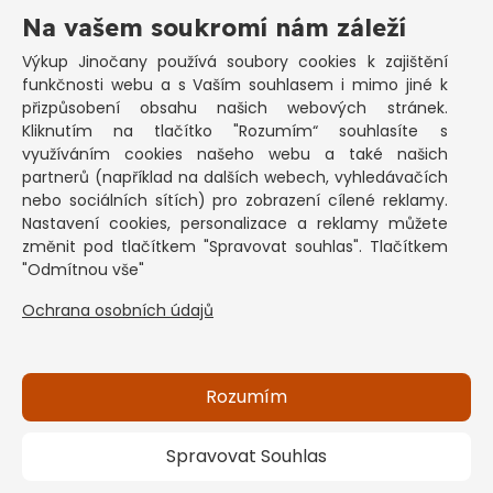
Výkup elektromotorů - základní informace
Na vašem soukromí nám záleží
PRAKTICKÉ INFORMACE
Výkup Jinočany
používá soubory cookies k zajištění
funkčnosti webu a s Vaším souhlasem i mimo jiné k
Pozastavená živnost
přizpůsobení obsahu našich webových stránek.
Kliknutím na tlačítko "Rozumím“ souhlasíte s
Co vykoupíme na občanku?
využíváním cookies našeho webu a také našich
Podmínky výkupu
partnerů (například na dalších webech, vyhledávačích
nebo sociálních sítích) pro zobrazení cílené reklamy.
Formuláře ke stažení
Nastavení cookies, personalizace a reklamy můžete
SEPNO - návod
změnit pod tlačítkem "Spravovat souhlas". Tlačítkem
Ochrana osobních údajů a informace cookies
"Odmítnou vše"
Ochrana osobních údajů
KONTAKT
Základní informace
Kontakt na pracovníky
Rozumím
Spravovat Souhlas
Copyright © 2026 Výkup Jinočany s.r.o. - všechna práva