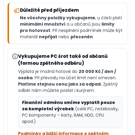
Důležité před příjezdem
Ne všechny položky vykupujeme
, u části platí
minimální množství
a u občanů jsou
limity
pro hotovost
. Při nesplnění podmínek může být
materiál
nepřijat
nebo
přeceněn
.
Vykupujeme PC šrot také od občanů
(formou zpětného odběru)
Výplata je možná hotově do
20 000 Kč / den /
osoba
. Při převodu na účet limit není omezen.
Platíme stejnou cenu jako za odpad.
Zpětný
odběr nám můžete poslat i kurýrem.
Finanční odměnu smíme vyplatit pouze
za kompletní výrobek
(celá PC, notebooky,
PC komponenty – karty, RAM, HDD, CPU
apod.).
Podmínky a bližší informace o zpětném