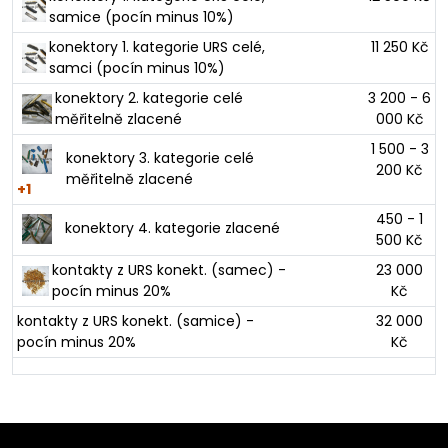
samice (pocín minus 10%)
konektory 1. kategorie URS celé,
11 250 Kč
samci (pocín minus 10%)
konektory 2. kategorie celé
3 200 - 6
měřitelně zlacené
000 Kč
1 500 - 3
konektory 3. kategorie celé
200 Kč
měřitelně zlacené
+1
450 - 1
konektory 4. kategorie zlacené
500 Kč
kontakty z URS konekt. (samec) -
23 000
pocín minus 20%
Kč
kontakty z URS konekt. (samice) -
32 000
pocín minus 20%
Kč