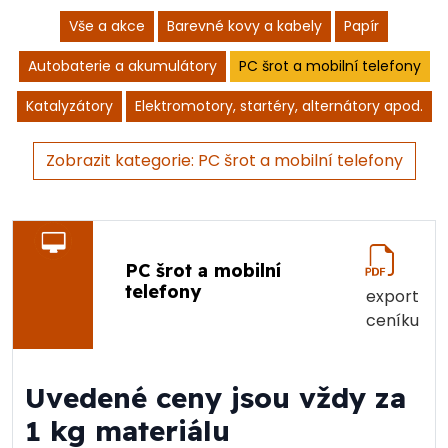
Vše a akce
Barevné kovy a kabely
Papír
Autobaterie a akumulátory
PC šrot a mobilní telefony
Katalyzátory
Elektromotory, startéry, alternátory apod.
Zobrazit kategorie: PC šrot a mobilní telefony
PC šrot a mobilní
telefony
export
ceníku
Uvedené ceny jsou vždy za
1 kg materiálu