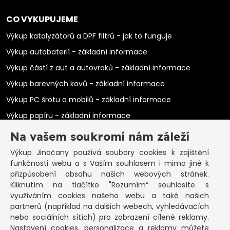
CO VYKUPUJEME
Výkup katalyzátorů a DPF filtrů - jak to funguje
Výkup autobaterií - základní informace
Výkup částí z aut a autovraků - základní informace
Výkup barevných kovů - základní informace
Výkup PC šrotu a mobilů - základní informace
Výkup papíru - základní informace
Výkup elektromotorů - základní informace
Na vašem soukromí nám záleží
PRAKTICKÉ INFORMACE
Výkup Jinočany
používá soubory cookies k zajištění
funkčnosti webu a s Vaším souhlasem i mimo jiné k
Pozastavená živnost
přizpůsobení obsahu našich webových stránek.
Kliknutím na tlačítko "Rozumím“ souhlasíte s
Co vykoupíme na občanku?
využíváním cookies našeho webu a také našich
Podmínky výkupu
partnerů (například na dalších webech, vyhledávačích
nebo sociálních sítích) pro zobrazení cílené reklamy.
Formuláře ke stažení
Nastavení cookies, personalizace a reklamy můžete