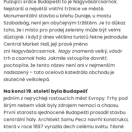
Pulzující srdce Budapešti to je Nagyvásárcsarnok.
Nejstarší a největší vnitřní tržnice ve městě.
Monumentální stavba u břehu Dunaje, u mostu
Szabadság, není jen obyčejným tržištěm. Je to důkaz
toho, že i místo pro prodej zeleniny může být velmi
důstojné. I když jí dnes většina turistů řekne jednoduše
Central Market Hall, její pravé jméno
zní Nagyvásárcsarnok.
Nagy
znamená velký,
vásár
trh a
csarnok
hala. Jakmile vstoupíte dovnitř,
pochopíte, že tento název není ani v nejmenším
nadsazený – tato ocelová katedrála obchodu je
skutečně velkolepá.
Na konci 19. století byla Budapešť
jedním z nejrychleji rostoucích měst Evropy. Trhy pod
širým nebem však byly zdrojem nemocí a chaosu.
První starosta sjednocené Budapešti prosadil stavbu
centrální haly. Architekt Samu Pecz navrhl konstrukci,
která v roce 1897 vyrazila dech celému světu. Těsně