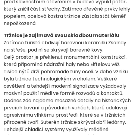
před slavnostním otevřením v budově vypukl požár,
který zničil část střechy. Zatímco dřevěné prvky lehly
popelem, ocelová kostra tržnice zůstala stát téměř
nepoškozená.
Tržnice je zajímavá svou skladbou materiálu
Zatímco turisté obdivují barevnou keramiku Zsolnay
na střeše, pod ní se skrývají barevné kovy.
Celý prostor je překlenut monumentální konstrukcí,
která připomíná nádražní haly nebo Eiffelovu věž.
Tisíce nýtů drží pohromadě tuny oceli. V době vzniku
byla tržnice technologickým vrcholem. Veškeré
osvětlení a tehdejší moderní signalizace vyžadovaly
masivní použití mědi ve formě rozvodů a kontaktů.
Dodnes zde najdeme mosazné detaily na historických
prvcích kování a původních vahách, které odolávají
agresivnímu vlhkému prostředí, které se v tržnicích
přirozeně tvoří. Suterén tržnice skrýval obří ledárny.
Tehdejší chladicí systémy využívaly měděné