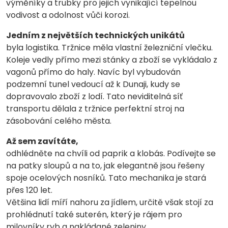
výměníky a trubky pro jejich vynikající tepelnou
vodivost a odolnost vůči korozi.
Jedním z největších technických unikátů
byla logistika. Tržnice měla vlastní železniční vlečku.
Koleje vedly přímo mezi stánky a zboží se vykládalo z
vagonů přímo do haly. Navíc byl vybudován
podzemní tunel vedoucí až k Dunaji, kudy se
dopravovalo zboží z lodí. Tato neviditelná síť
transportu dělala z tržnice perfektní stroj na
zásobování celého města.
Až sem zavítáte,
odhlédněte na chvíli od paprik a klobás. Podívejte se
na patky sloupů a na to, jak elegantně jsou řešeny
spoje ocelových nosníků. Tato mechanika je stará
přes 120 let.
Většina lidí míří nahoru za jídlem, určitě však stojí za
prohlédnutí také suterén, který je rájem pro
milovníky ryb a nakládané zeleniny.