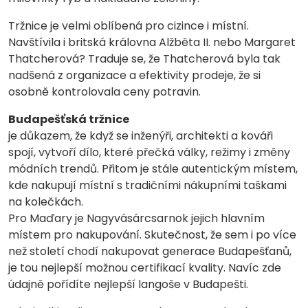
Tržnice je velmi oblíbená pro cizince i místní.
Navštívila i britská královna Alžběta II. nebo Margaret
Thatcherová? Traduje se, že Thatcherová byla tak
nadšená z organizace a efektivity prodeje, že si
osobně kontrolovala ceny potravin.
Budapešťská tržnice
je důkazem, že když se inženýři, architekti a kováři
spojí, vytvoří dílo, které přečká války, režimy i změny
módních trendů. Přitom je stále autentickým místem,
kde nakupují místní s tradičními nákupními taškami
na kolečkách.
Pro Maďary je Nagyvásárcsarnok jejich hlavním
místem pro nakupování. Skutečnost, že sem i po více
než století chodí nakupovat generace Budapešťanů,
je tou nejlepší možnou certifikací kvality. Navíc zde
údajně pořídíte nejlepší langoše v Budapešti.