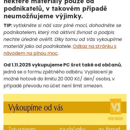
některé materiály pouze od
podnikatelů, v takovém případě
neumožňujeme výjimky.
TIP:
vytiskněte si náš vzor plné moci, dohodněte se
podnikatelem, který má aktivní živnost a podpis
nechte úředně ověřit. Díky tomu od Vás vykoupíme
materiál jako od podnikatele
.
Odkaz na stránku s
návodem na plnou moc
.
Od 1.11.2025 vykupujeme PC šrot také od občanů
,
jedná se o formu zpětného odběru. Vyplacení je
možné hotově do limitu 20 000 Kč/ den/ osoba, v
případě převodu na účet není limit omezen.