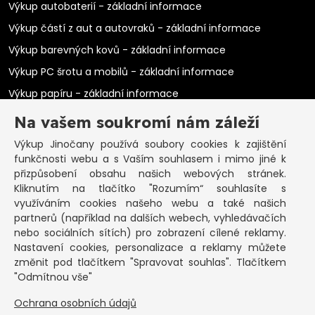
Výkup autobaterií - základní informace
Výkup částí z aut a autovraků - základní informace
Výkup barevných kovů - základní informace
Výkup PC šrotu a mobilů - základní informace
Výkup papíru - základní informace
Výkup elektromotorů - základní informace
Na vašem soukromí nám záleží
PRAKTICKÉ INFORMACE
Výkup Jinočany
používá soubory cookies k zajištění
funkčnosti webu a s Vaším souhlasem i mimo jiné k
Pozastavená živnost
přizpůsobení obsahu našich webových stránek.
Kliknutím na tlačítko "Rozumím“ souhlasíte s
Co vykoupíme na občanku?
využíváním cookies našeho webu a také našich
Podmínky výkupu
partnerů (například na dalších webech, vyhledávačích
nebo sociálních sítích) pro zobrazení cílené reklamy.
Formuláře ke stažení
Nastavení cookies, personalizace a reklamy můžete
SEPNO - návod
změnit pod tlačítkem "Spravovat souhlas". Tlačítkem
Ochrana osobních údajů a informace cookies
"Odmítnou vše"
Ochrana osobních údajů
KONTAKT