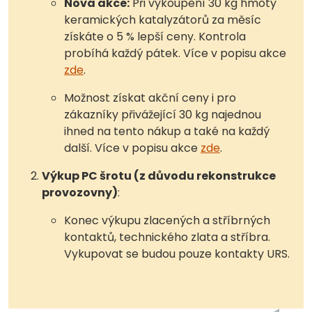
Nová akce:
Při vykoupení 30 kg hmoty
keramických katalyzátorů za měsíc
získáte o 5 % lepší ceny. Kontrola
probíhá každý pátek. Více v popisu akce
zde
.
Možnost získat akční ceny i pro
zákazníky přivážející 30 kg najednou
ihned na tento nákup a také na každý
další. Více v popisu akce
zde
.
Výkup PC šrotu (z důvodu rekonstrukce
provozovny)
:
Konec výkupu zlacených a stříbrných
kontaktů, technického zlata a stříbra.
Vykupovat se budou pouze kontakty URS.