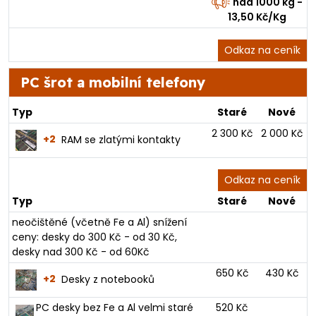
nad 1000 kg -
13,50 Kč/Kg
Odkaz na ceník
PC šrot a mobilní telefony
Typ
Staré
Nové
2 300 Kč
2 000 Kč
+2
RAM se zlatými kontakty
Odkaz na ceník
Typ
Staré
Nové
neočištěné (včetně Fe a Al) snížení
ceny: desky do 300 Kč - od 30 Kč,
desky nad 300 Kč - od 60Kč
650 Kč
430 Kč
+2
Desky z notebooků
PC desky bez Fe a Al velmi staré
520 Kč