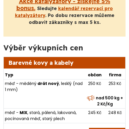
Akce katalyzátory - získejte 5%
bonus.
Sledujte
kalendář rezervací pro
katalyzátory
. Po dobu rezervace můžeme
odbavit zákazníky s max 5 ks.
Výběr výkupních cen
Barevné kovy a kabely
Typ
občan
firma
měď - měděný
drát nový
, lesklý (nad
250 Kč
253 Kč
1 mm)
nad 500 kg +
2 Kč/Kg
měď -
MIX
, stará, pálená, lakovaná,
245 Kč
248 Kč
pocínovaná měď, starý plech