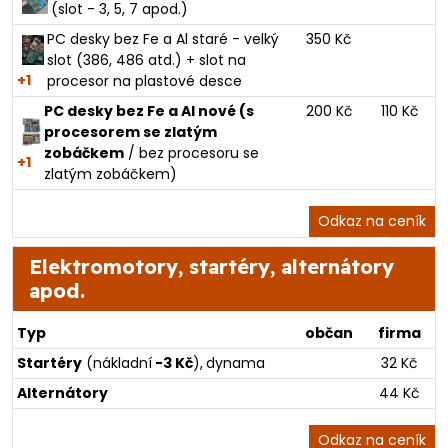
(slot - 3, 5, 7 apod.)
PC desky bez Fe a Al staré - velký
350 Kč
slot (386, 486 atd.) + slot na
+1
procesor na plastové desce
PC desky bez Fe a Al nové (s
200 Kč
110 Kč
procesorem se zlatým
zobáčkem
/ bez procesoru se
+1
zlatým zobáčkem)
Odkaz na ceník
Elektromotory, startéry, alternátory
apod.
Typ
občan
firma
Startéry
(nákladní
-3 Kč
),
dynama
32 Kč
Alternátory
44 Kč
Odkaz na ceník