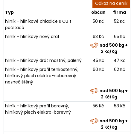
Odkaz na ceník
Typ
občan
firma
hliník - hliníkové chladiče s Cu z
50 Kč
52 Kč
počítačů
hliník - hliníkový nový drát
63 Kč
65 Kč
nad 500 kg +
2 Kč/Kg
hliník - hliníkový drát mastný, pálený
45 Kč
47 Kč
hliník - hliníkový profil tenkostěnný,
60 Kč
62 Kč
hliníkový plech elektro-nebarevný
neznečištěný
nad 500 kg +
2 Kč/Kg
hliník - hliníkový profil barevný,
56 Kč
58 Kč
hliníkový plech elektro-barevný
nad 500 kg +
2 Kč/Kg