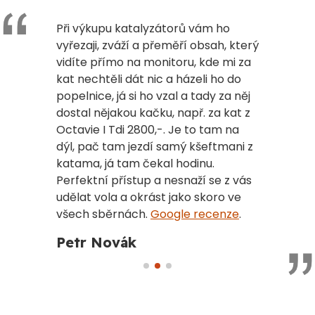
okonalý
Při výkupu katalyzátorů vám ho
Absolutně
akhle
vyřezaji, zváží a přeměří obsah, který
servis. Ce
 ráji. V
vidíte přímo na monitoru, kde mi za
očekávání
 ochotní
kat nechtěli dát nic a házeli ho do
autobateri
omohli
popelnice, já si ho vzal a tady za něj
Jednání v
tarou
dostal nějakou kačku, např. za kat z
profesioná
vou
Octavie I Tdi 2800,-. Je to tam na
vytížení 
 se
dýl, pač tam jezdí samý kšeftmani z
asi 4 min
e děkuji za
katama, já tam čekal hodinu.
deseti!
Go
k jaký se
Perfektní přístup a nesnaží se z vás
tady už
Roman 
udělat vola a okrást jako skoro ve
udu!
všech sběrnách.
Google recenze
.
Petr Novák