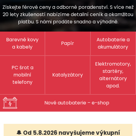
Získejte férové ceny a odborné poradenství. S více než
20 lety zkušeností nabízíme detailní ceník a okamžitou
platbu. S námi prodáte snadno a výhodně.
Barevné kovy
Autobaterie a
Papír
a kabely
akumulátory
Elektromotory,
PC šrot a
startéry,
mobilní
Katalyzátory
alternátory
telefony
apod.
Nové autobaterie – e-shop
🔔 Od 5.8.2026 navyšujeme výkupní