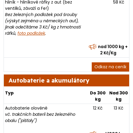
hliník - hliníkové ráfky z aut (bez
58 Kč
ventilků, závaží a Fe!)
Bez železných podložek pod šrouby
(výskyt zejména u německých aut),
jinak odečítáme 3 Kč/ kg z hmotnosti
ráfků,
foto podložek
.
nad 1000 kg +
2 Kč/Kg
Odkaz na ceník
Autobaterie a akumulátory
Typ
Do 300
Nad 300
kg
kg
Autobaterie olověné
12 Kč
13 Kč
vč. trakčních baterií bez železného
obalu ("píšťaly")