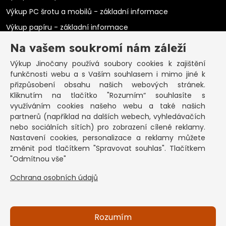
Výkup PC šrotu a mobilů - základní informace
Výkup papíru - základní informace
Výkup elektromotorů - základní informace
Na vašem soukromí nám záleží
PRAKTICKÉ INFORMACE
Výkup Jinočany
používá soubory cookies k zajištění
funkčnosti webu a s Vaším souhlasem i mimo jiné k
Pozastavená živnost
přizpůsobení obsahu našich webových stránek.
Kliknutím na tlačítko "Rozumím“ souhlasíte s
Co vykoupíme na občanku?
využíváním cookies našeho webu a také našich
Podmínky výkupu
partnerů (například na dalších webech, vyhledávačích
nebo sociálních sítích) pro zobrazení cílené reklamy.
Formuláře ke stažení
Nastavení cookies, personalizace a reklamy můžete
SEPNO - návod
změnit pod tlačítkem "Spravovat souhlas". Tlačítkem
Ochrana osobních údajů a informace cookies
"Odmítnou vše"
Ochrana osobních údajů
KONTAKT
Základní informace
Kontakt na pracovníky
Rozumím