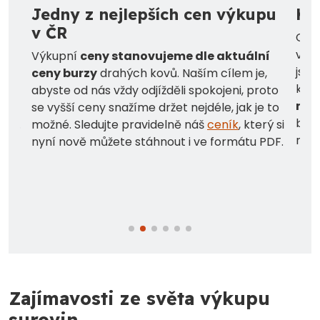
Jedny z nejlepších cen výkupu
Kor
v ČR
Chyb
výji
Výkupní
ceny stanovujeme dle aktuální
jsme
ceny burzy
drahých kovů. Naším cílem je,
k Va
abyste od nás vždy odjížděli spokojeni, proto
nám
a
se vyšší ceny snažíme držet nejdéle, jak je to
byli
áze.
možné. Sledujte pravidelně náš
ceník
, který si
neb
nyní nově můžete stáhnout i ve formátu PDF.
Zajímavosti ze světa výkupu
surovin