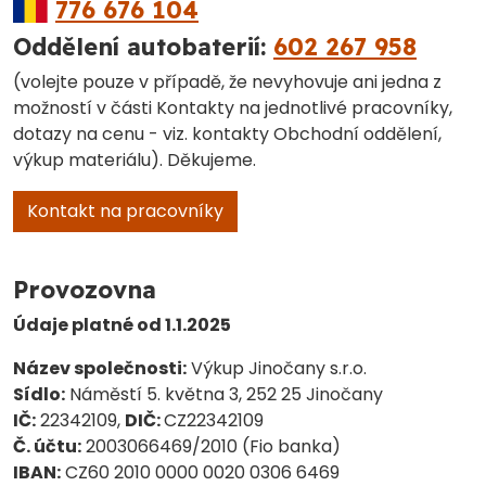
776 676 104
Oddělení autobaterií:
602 267 958
(volejte pouze v případě, že nevyhovuje ani jedna z
možností v části Kontakty na jednotlivé pracovníky,
dotazy na cenu - viz. kontakty Obchodní oddělení,
výkup materiálu). Děkujeme.
Kontakt na pracovníky
Provozovna
Údaje platné od 1.1.2025
Název společnosti:
Výkup Jinočany s.r.o.
Sídlo:
Náměstí 5. května 3, 252 25 Jinočany
IČ:
22342109,
DIČ:
CZ22342109
Č. účtu:
2003066469/2010 (Fio banka)
IBAN:
CZ60 2010 0000 0020 0306 6469