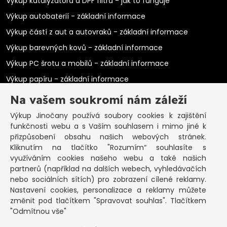
Výkup katalyzátorů a DPF filtrů - jak to funguje
Výkup autobaterií - základní informace
Výkup částí z aut a autovraků - základní informace
Výkup barevných kovů - základní informace
Výkup PC šrotu a mobilů - základní informace
Výkup papíru - základní informace
Výkup elektromotorů - základní informace
Na vašem soukromí nám záleží
PRAKTICKÉ INFORMACE
Výkup Jinočany
používá soubory cookies k zajištění
funkčnosti webu a s Vaším souhlasem i mimo jiné k
Pozastavená živnost
přizpůsobení obsahu našich webových stránek.
Kliknutím na tlačítko "Rozumím“ souhlasíte s
Co vykoupíme na občanku?
využíváním cookies našeho webu a také našich
Podmínky výkupu
partnerů (například na dalších webech, vyhledávačích
nebo sociálních sítích) pro zobrazení cílené reklamy.
Formuláře ke stažení
Nastavení cookies, personalizace a reklamy můžete
SEPNO - návod
změnit pod tlačítkem "Spravovat souhlas". Tlačítkem
Ochrana osobních údajů a informace cookies
"Odmítnou vše"