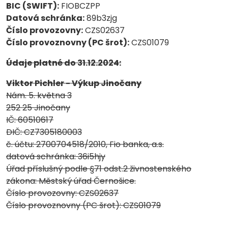
BIC (SWIFT):
FIOBCZPP
Datová schránka:
89b3zjg
Číslo provozovny:
CZS02637
Číslo provoznovny (PC šrot):
CZS01079
Údaje platné do 31.12.2024:
Viktor Pichler - Výkup Jinočany
Nám. 5. května 3
252 25 Jinočany
IČ: 60510617
DIČ: CZ7305180003
č. účtu: 2700704518/2010, Fio banka, a.s.
datová schránka: 36i5hjy
Úřad příslušný podle §71 odst.2 živnostenského
zákona: Městský úřad Černošice.
Číslo provozovny: CZS02637
Číslo provoznovny (PC šrot): CZS01079