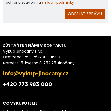
ochrana soukromí a
smluvní podmínky
.
ODESLAT ZPRÁVU
ZŮSTAŇTE S NÁMI V KONTAKTU
Výkup Jinočany s.r.o.
Otevřeno: Po - Pá 8:00 - 16:00
Náměstí 5. května 3, 252 25 Jinočany
info@vykup-jinocany.cz
+420 773 983 000
CO VYKUPUJEME