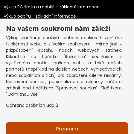
Výkup PC šrotu a mobilů - základní informace
Výkup papíru - základní informace
Výkup elektromotorů - základní informace
Na vašem soukromí nám záleží
PRAKTICKÉ INFORMACE
Výkup Jinočany
používá soubory cookies k zajištění
funkčnosti webu a s Vaším souhlasem i mimo jiné k
Pozastavená živnost
přizpůsobení obsahu našich webových stránek.
Kliknutím na tlačítko "Rozumím“ souhlasíte s
Co vykoupíme na občanku?
využíváním cookies našeho webu a také našich
Podmínky výkupu
partnerů (například na dalších webech, vyhledávačích
nebo sociálních sítích) pro zobrazení cílené reklamy.
Formuláře ke stažení
Nastavení cookies, personalizace a reklamy můžete
SEPNO - návod
změnit pod tlačítkem "Spravovat souhlas". Tlačítkem
Ochrana osobních údajů a informace cookies
"Odmítnou vše"
Ochrana osobních údajů
KONTAKT
Základní informace
Kontakt na pracovníky
Rozumím