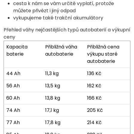
cesta k nám se vám určitě vyplatí, protože
můžete přivézt i jiný odpad
vykupujeme také trakční akumulátory
Přehled váhy nejčastějších typů autobaterií a výkupní
ceny
Kapacita
Přibližná váha
Přibližná cena
baterie
autobaterie
výkupu staré
autobaterie
44 Ah
11,3 kg
136 Kč
56 Ah
13,5 kg
162 Kč
60 Ah
13,8 kg
166 Kč
74 Ah
17,1 kg
205 Kč
77 Ah
17,8 kg
214 Kč