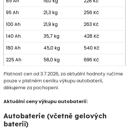
85 Ah
19,0 kg
228 Kč
95 Ah
21,3 kg
256 Kč
100 Ah
21,9 kg
263 Kč
140 Ah
35,7 kg
428 Kč
180 Ah
45,0 kg
540 Kč
225 Ah
58,0 kg
696 Kč
Platnost cen od 3.7.2026, za aktuální hodnoty ručíme
pouze v platném ceníku výkupu autobaterií,
děkujeme za pochopení.
Aktuální ceny výkupu autobaterií:
Autobaterie (včetně gelových
baterií)