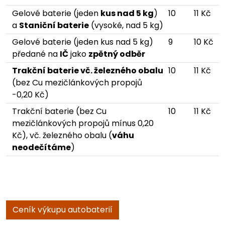
Gelové baterie (jeden
kus nad 5 kg
)
10
11 Kč
a
Staniční baterie
(vysoké, nad 5 kg)
Gelové baterie (jeden kus nad 5 kg)
9
10 Kč
předané na
IČ
jako
zpětný odběr
Trakční baterie vč. železného obalu
10
11 Kč
(bez Cu mezičlánkových propojů
-0,20 Kč)
Trakční baterie (bez Cu
10
11 Kč
mezičlánkových propojů mínus 0,20
Kč), vč. železného obalu (
váhu
neodečítáme
)
Ceník výkupu autobaterií