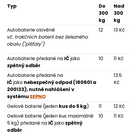
Typ
Do
Nad
300
300
kg
kg
Autobaterie olověné
12
13 Kč
vč. trakčních baterií bez železného
obalu ("píšťaly")
Autobaterie předané na
IČ
jako
10
11 Kč
zpětný odběr
Autobaterie předané na
13.5
IČ
jako
nebezpečný odpad (160601 a
Kč
200133), nutné nahlášení v
systému
SEPNO
Gelové baterie (jeden
kus do 5 kg
)
11
12 Kč
Gelové baterie (jeden kus maximálně
10
11 Kč
5 kg) předané na
IČ
jako
zpětný
odběr