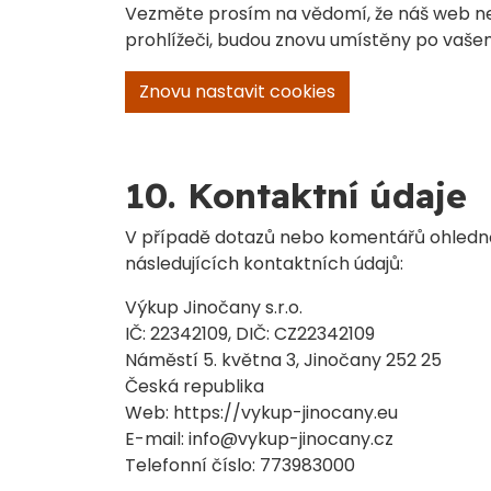
Vezměte prosím na vědomí, že náš web ne
prohlížeči, budou znovu umístěny po vaše
Znovu nastavit cookies
10. Kontaktní údaje
V případě dotazů nebo komentářů ohledně 
následujících kontaktních údajů:
Výkup Jinočany s.r.o.
IČ: 22342109, DIČ: CZ22342109
Náměstí 5. května 3, Jinočany 252 25
Česká republika
Web: https://vykup-jinocany.eu
E-mail: info@vykup-jinocany.cz
Telefonní číslo: 773983000