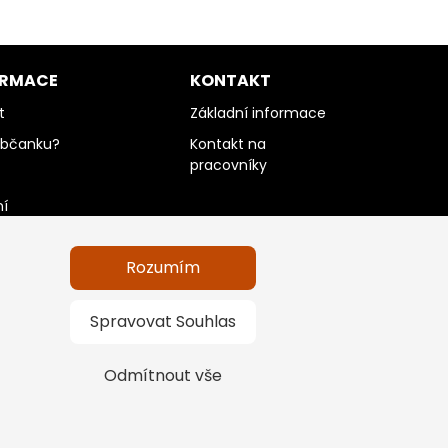
ORMACE
KONTAKT
t
Základní informace
občanku?
Kontakt na
pracovníky
ní
Rozumím
údajů a informace
Spravovat Souhlas
Odmítnout vše
na