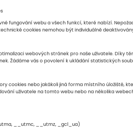
es
vné fungování webu a všech funkcí, které nabízí. Nepoža
echnické cookies nemohou být individuálně deaktivován
ptimalizaci webových stránek pro naše uživatele. Díky t
ek. Žádáme vás o povolení k ukládání statistických soub
y cookies nebo jakákoli jiná forma místního úložiště, kte
edování uživatele na tomto webu nebo na několika webe
__utma, __utmc, __utmz, _gcl_ua)