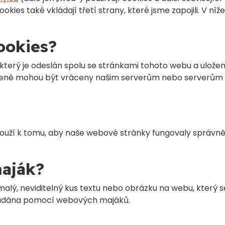
okies také vkládají třetí strany, které jsme zapojili. V
ookies?
který je odeslán spolu se stránkami tohoto webu a ulože
ložené mohou být vráceny našim serverům nebo serverům 
louží k tomu, aby naše webové stránky fungovaly správně 
maják?
lý, neviditelný kus textu nebo obrázku na webu, který s
kládána pomocí webových majáků.