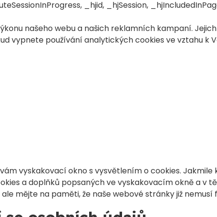
uteSessionInProgress, _hjid, _hjSession, _hjIncludedInP
výkonu našeho webu a našich reklamních kampaní. Jejic
kud vypnete používání analytických cookies ve vztahu k 
ám vyskakovací okno s vysvětlením o cookies. Jakmile kli
ookies a doplňků popsaných ve vyskakovacím okně a v tě
ale mějte na paměti, že naše webové stránky již nemusí 