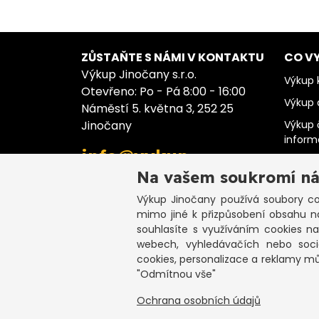
ZŮSTAŇTE S NÁMI V KONTAKTU
CO V
Výkup Jinočany s.r.o.
Výkup k
Otevřeno: Po - Pá 8:00 - 16:00
Výkup 
Náměstí 5. května 3, 252 25
Jinočany
Výkup 
infor
info@vykup-
Výkup 
jinocany.cz
Na vašem soukromí ná
Výkup 
Výkup Jinočany
používá soubory coo
Výkup 
+420 773 983 000
mimo jiné k přizpůsobení obsahu n
Výkup 
souhlasíte s využíváním cookies n
webech, vyhledávačích nebo sociá
cookies, personalizace a reklamy m
"Odmítnou vše"
C
Ochrana osobních údajů