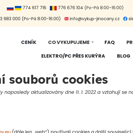
774 617 716
776 676 104
(Po-Pá 8:00–16:00)
 983 000 (Po-Pá 8:00-16:00)
info@vykup-jinocany.cz
sl
CENÍK
CO VYKUPUJEME
FAQ
PR
ELEKTRO/PC PŘES KURÝRA
BLOG
í souborů cookies
y naposledy aktualizovány dne 11. 1. 2022 a vztahují se
ny.eu
(dále jen „web“) používají cookies a další souvisejí