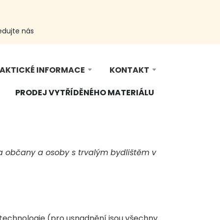
edujte nás
AKTICKÉ INFORMACE
KONTAKT
PRODEJ VYTŘÍDĚNÉHO MATERIÁLU
 na občany a osoby s trvalým bydlištěm v
cí technologie (pro usnadnění jsou všechny