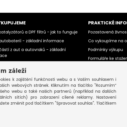
YKUPUJEME
PRAKTICKÉ INF
atalyzátorů a DPF filtrů - jak to funguje
Pozastavená živnos
autobaterií - základní informace
Co vykoupíme na 
částí z aut a autovraků - základní
Podmínky výkupu
mace
Formuláře ke staže
barevných kovů - základní informace
SEPNO - návod
m záleží
PC šrotu a mobilů - základní informace
Ochrana osobních 
kies k zajištění funkčnosti webu a s Vaším souhlasem i
papíru - základní informace
cookies
ašich webových stránek. Kliknutím na tlačítko "Rozumím“
elektromotorů - základní informace
ašeho webu a také našich partnerů (například na dalších
lních sítích) pro zobrazení cílené reklamy. Nastavení
ůžete změnit pod tlačítkem "Spravovat souhlas". Tlačítkem
opyright © 2026 Výkup Jinočany s.r.o. - všechna práva vyhraze