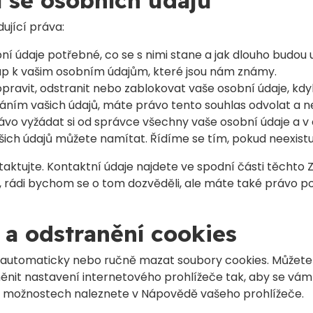
cí se osobních údajů
ující práva:
ní údaje potřebné, co se s nimi stane a jak dlouho budou
tup k vašim osobním údajům, které jsou nám známy.
pravit, odstranit nebo zablokovat vaše osobní údaje, kdyk
áním vašich údajů, máte právo tento souhlas odvolat a n
ávo vyžádat si od správce všechny vaše osobní údaje a v 
šich údajů můžete namítat. Řídíme se tím, pokud neexist
aktujte. Kontaktní údaje najdete ve spodní části těchto 
ji, rádi bychom se o tom dozvěděli, ale máte také právo 
 a odstranění cookies
utomaticky nebo ručně mazat soubory cookies. Můžete t
ěnit nastavení internetového prohlížeče tak, aby se vám
to možnostech naleznete v Nápovědě vašeho prohlížeče.