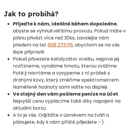
Jak to probíhá?
Přijeďte k nám, ideálně během dopoledne
,
abyste se vyhnuli většímu provozu. Pokud máte v
plánu přivézt více než 30ks, zavolejte nám
předem na tel.
608 273 115
,
abychom se na vás
lépe připravili.
Pokud přivezete katalyzátor vcelku, nejprve jej
rozřízneme, vyndáme hmotu, kterou zvážíme.
Poté ji navrtáme a vysypeme z ní prášek
s
drahými kovy, který změříme spektrometrem.
Naměřené hodnoty sami vidíte na displeji.
Ve stejný den vám pošleme peníze na účet
.
Nejvyšší cenu vyplácíme také díky napojení na
aktuální burzu.
A to je vše. Odjíždíte s úsměvem na tváři a
plánujete, kdy k nám příště přijedete :-).