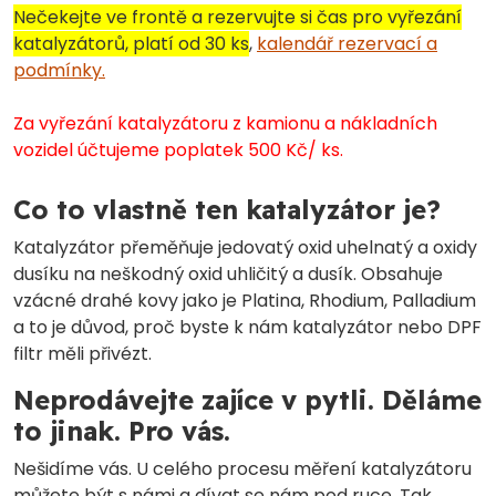
Nečekejte ve frontě a rezervujte si čas pro vyřezání
katalyzátorů, platí od 30 ks
,
kalendář rezervací a
podmínky.
Za vyřezání katalyzátoru z kamionu a nákladních
vozidel účtujeme poplatek 500 Kč/ ks.
Co to vlastně ten katalyzátor je?
Katalyzátor přeměňuje jedovatý oxid uhelnatý a oxidy
dusíku na neškodný oxid uhličitý a dusík.
Obsahuje
vzácné drahé kovy jako je Platina, Rhodium, Palladium
a to je důvod, proč byste k nám katalyzátor nebo DPF
filtr měli přivézt.
Neprodávejte zajíce v pytli. Děláme
to jinak. Pro vás.
Nešidíme vás. U celého procesu měření katalyzátoru
můžete být s námi a dívat se nám pod ruce. Tak