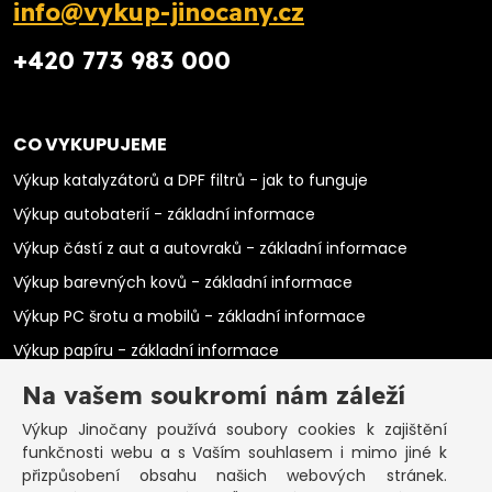
info@vykup-jinocany.cz
+420 773 983 000
CO VYKUPUJEME
Výkup katalyzátorů a DPF filtrů - jak to funguje
Výkup autobaterií - základní informace
Výkup částí z aut a autovraků - základní informace
Výkup barevných kovů - základní informace
Výkup PC šrotu a mobilů - základní informace
Výkup papíru - základní informace
Výkup elektromotorů - základní informace
Na vašem soukromí nám záleží
Výkup Jinočany
používá soubory cookies k zajištění
PRAKTICKÉ INFORMACE
funkčnosti webu a s Vaším souhlasem i mimo jiné k
Pozastavená živnost
přizpůsobení obsahu našich webových stránek.