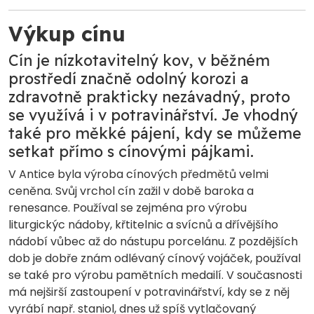
Výkup cínu
Cín je nízkotavitelný kov, v běžném
prostředí značně odolný korozi a
zdravotně prakticky nezávadný, proto
se využívá i v potravinářství. Je vhodný
také pro měkké pájení, kdy se můžeme
setkat přímo s cínovými pájkami.
V Antice byla výroba cínových předmětů velmi
ceněna. Svůj vrchol cín zažil v době baroka a
renesance. Používal se zejména pro výrobu
liturgickýc nádoby, křtitelnic a svícnů a dřívějšího
nádobí vůbec až do nástupu porcelánu. Z pozdějších
dob je dobře znám odlévaný cínový vojáček, používal
se také pro výrobu pamětních medailí. V současnosti
má nejširší zastoupení v potravinářství, kdy se z něj
vyrábí např. staniol, dnes už spíš vytlačovaný