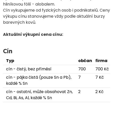
hliníkovou fólií - alobalem.
Cín vykupujeme od fyzických osob i podnikatelů. Ceny
výkupu cínu stanovujeme vždy podle aktuální burzy
barevných kovů.
Aktuální výkupní cena cínu:
Cín
Typ
občan
firma
cín - čistý, bez příměsí
700
700 Kč
cín - pájka čistá (pouze Sn a Pb),
7
7 Kč
každé % Sn
cín - ostatní, může obsahovat Zn,
2
2 Kč
Cd, Bi, As, Al, každé % Sn