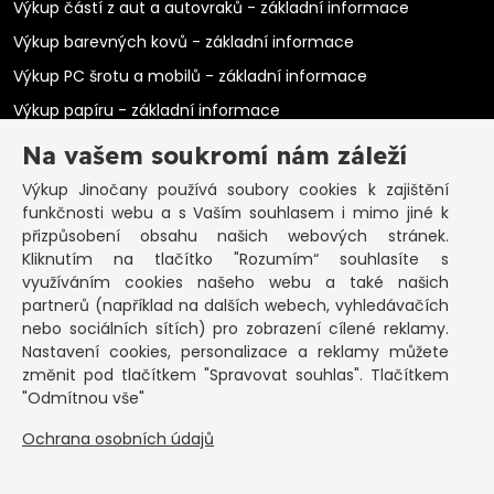
Výkup částí z aut a autovraků - základní informace
Výkup barevných kovů - základní informace
Výkup PC šrotu a mobilů - základní informace
Výkup papíru - základní informace
Výkup elektromotorů - základní informace
Na vašem soukromí nám záleží
PRAKTICKÉ INFORMACE
Výkup Jinočany
používá soubory cookies k zajištění
funkčnosti webu a s Vaším souhlasem i mimo jiné k
Pozastavená živnost
přizpůsobení obsahu našich webových stránek.
Kliknutím na tlačítko "Rozumím“ souhlasíte s
Co vykoupíme na občanku?
využíváním cookies našeho webu a také našich
Podmínky výkupu
partnerů (například na dalších webech, vyhledávačích
nebo sociálních sítích) pro zobrazení cílené reklamy.
Formuláře ke stažení
Nastavení cookies, personalizace a reklamy můžete
SEPNO - návod
změnit pod tlačítkem "Spravovat souhlas". Tlačítkem
Ochrana osobních údajů a informace cookies
"Odmítnou vše"
Ochrana osobních údajů
KONTAKT
Základní informace