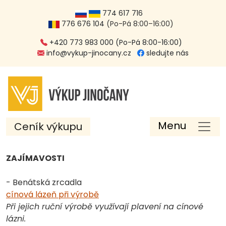
774 617 716
776 676 104
(Po-Pá 8:00–16:00)
+420 773 983 000 (Po-Pá 8:00-16:00)
info@vykup-jinocany.cz
sledujte nás
Menu
Ceník výkupu
ZAJÍMAVOSTI
- Benátská zrcadla
cínová lázeň při výrobě
Při jejich ruční výrobě využívají plavení na cínové
lázni.