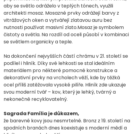
aby se světlo odráželo v teplých tónech, využili
architekti mosaz. Mosazné prvky odrážejí barvy z
vitrážových oken a vytvářejí zlatavou auru bez
nutnosti používat masivní zlato.Mosaz je symbolem
čistoty a světla. Na rozdíl od oceli působí v kombinaci
se světlem organicky a teple.
Na dokončení nejvyšších částí chrámu v 21. století se
podílel i hliník. Díky své lehkosti se stal ideálním
materiálem pro některé pomocné konstrukce a
dekorativní prvky na vrcholech věží, kde by těžká
ocel příliš zatěžovala vysoké pilíře. Hliník zde ukazuje
svou moderní tvář – kov, který je lehký, tvárný a
nekonečně recyklovatelný.
Sagrada Família je důkazem,
že barevné kovy jsou nesmrtelné. Bronz z 19. století na
spodních branách dnes koexistuje s moderní mědí a