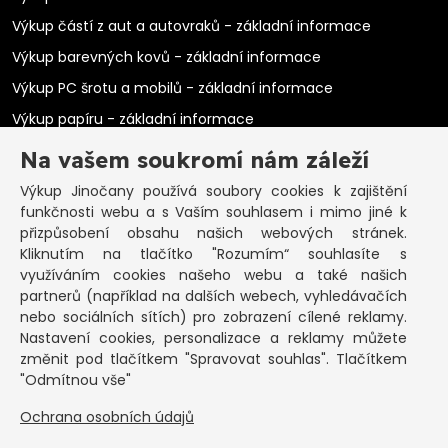
Výkup částí z aut a autovraků - základní informace
Výkup barevných kovů - základní informace
Výkup PC šrotu a mobilů - základní informace
Výkup papíru - základní informace
Výkup elektromotorů - základní informace
Na vašem soukromí nám záleží
PRAKTICKÉ INFORMACE
Výkup Jinočany
používá soubory cookies k zajištění
funkčnosti webu a s Vaším souhlasem i mimo jiné k
Pozastavená živnost
přizpůsobení obsahu našich webových stránek.
Kliknutím na tlačítko "Rozumím“ souhlasíte s
Co vykoupíme na občanku?
využíváním cookies našeho webu a také našich
Podmínky výkupu
partnerů (například na dalších webech, vyhledávačích
nebo sociálních sítích) pro zobrazení cílené reklamy.
Formuláře ke stažení
Nastavení cookies, personalizace a reklamy můžete
SEPNO - návod
změnit pod tlačítkem "Spravovat souhlas". Tlačítkem
Ochrana osobních údajů a informace cookies
"Odmítnou vše"
Ochrana osobních údajů
KONTAKT