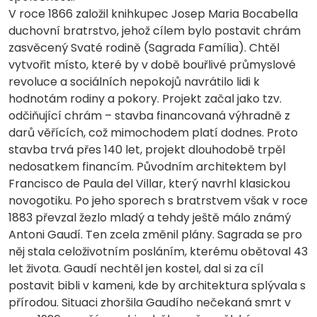
V roce 1866 založil knihkupec Josep Maria Bocabella
duchovní bratrstvo, jehož cílem bylo postavit chrám
zasvěcený Svaté rodině (Sagrada Família). Chtěl
vytvořit místo, které by v době bouřlivé průmyslové
revoluce a sociálních nepokojů navrátilo lidi k
hodnotám rodiny a pokory. Projekt začal jako tzv.
odčiňující chrám – stavba financovaná výhradně z
darů věřících, což mimochodem platí dodnes. Proto
stavba trvá přes 140 let, projekt dlouhodobě trpěl
nedosatkem financím. Původním architektem byl
Francisco de Paula del Villar, který navrhl klasickou
novogotiku. Po jeho sporech s bratrstvem však v roce
1883 převzal žezlo mladý a tehdy ještě málo známý
Antoni Gaudí. Ten zcela změnil plány. Sagrada se pro
něj stala celoživotním posláním, kterému obětoval 43
let života. Gaudí nechtěl jen kostel, dal si za cíl
postavit bibli v kameni, kde by architektura splývala s
přírodou. Situaci zhoršila Gaudího nečekaná smrt v