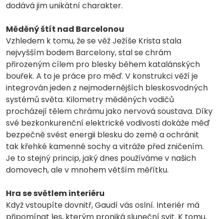
dodává jim unikátní charakter.
Měděný štít nad Barcelonou
Vzhledem k tomu, že se věž Ježíše Krista stala
nejvyšším bodem Barcelony, stal se chrám
přirozeným cílem pro blesky během katalánských
bouřek. A to je práce pro měď. V konstrukci věží je
integrován jeden z nejmodernějších bleskosvodných
systémů světa. Kilometry měděných vodičů
procházejí tělem chrámu jako nervová soustava. Díky
své bezkonkurenční elektrické vodivosti dokáže měď
bezpečně svést energii blesku do země a ochránit
tak křehké kamenné sochy a vitráže před zničením.
Je to stejný princip, jaký dnes používáme v našich
domovech, ale v mnohem větším měřítku.
Hra se světlem interiéru
Když vstoupíte dovnitř, Gaudí vás oslní. Interiér má
připomínat les, kterým proniká sluneční svit. K tomu,