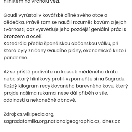
hliníkem na vrcholu věží.
Gaudí vyrůstal v kovářské dílně svého otce a
dědečka. Právě tam se naučil rozumět kovům a jejich
tvárnosti, což vysvětluje jeho pozdější geniální práci s
bronzem a ocelí.
Katedrála přežila španělskou občanskou válku, při
které byly zničeny Gaudího plány, ekonomické krize i
pandemie.
Až se příště podíváte na kousek měděného drátu
nebo starý hliníkový profil, vzpomeňte si na Sagradu.
Každý kilogram recyklovaného barevného kovu, který
projde našima rukama, nese dál příběh o síle,
odolnosti a nekonečné obnově.
Zdroj: cs.wikipedia.org,
sagradafamilia.org,nationalgeographic.cz, idnes.cz