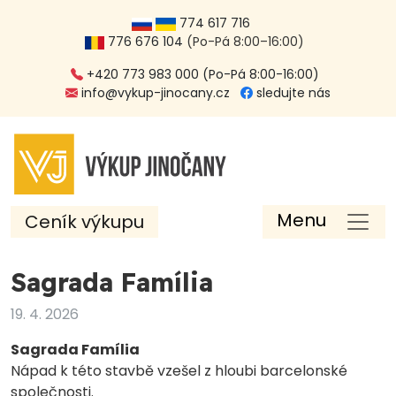
774 617 716
776 676 104
(Po-Pá 8:00–16:00)
+420 773 983 000 (Po-Pá 8:00-16:00)
info@vykup-jinocany.cz
sledujte nás
Menu
Ceník výkupu
Sagrada Família
19. 4. 2026
Sagrada Família
Nápad k této stavbě vzešel z hloubi barcelonské
společnosti.