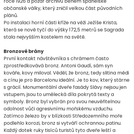
roce 1926 a požár archivu během španělské
občanské války, který zničil velkou část původních
plánů.
Po instalaci horní části kříže na věži Ježíše Krista,
která se nově tyčí do výšky 172,5 metrů se Sagrada
stala nejvyšším kostelem na světě.
Bronzové brány
První kontakt návštěvníka s chrámem často
zprostředkovává bronz. Antoni Gaudí, sám syn
kováře, kovy miloval. Věděl, že bronz, tedy slitina mědi
a cínu je pro Barcelonu ideální. Je to kov, který stárne
s grácií. Monumentální dveře fasády Slávy nejsou jen
vstupem, jsou to umělecká díla pokrytá texty a
symboly. Bronz byl vybrán pro svou neuvěřitelnou
odolnost vůči agresivnímu mořskému vzduchu.
Zatímco železo by v blízkosti Středozemního moře
podlehlo korozi, bronz si vytváří ochrannou patinu.
Každý dotek ruky tisíců turistů tyto dveře leští a