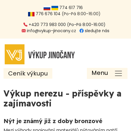
774 617 716
776 676 104
(Po-Pá 8:00–16:00)
+420 773 983 000 (Po-Pá 8:00-16:00)
info@vykup-jinocany.cz
sledujte nás
Menu
Ceník výkupu
Výkup nerezu - příspěvky a
zajímavosti
Nýt je známý již z doby bronzové
Mezi výhody spojování materiálů nýtováním patří