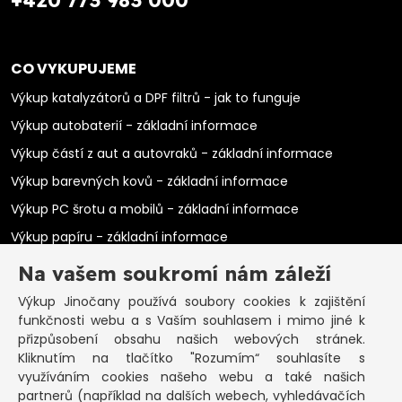
CO VYKUPUJEME
Výkup katalyzátorů a DPF filtrů - jak to funguje
Výkup autobaterií - základní informace
Výkup částí z aut a autovraků - základní informace
Výkup barevných kovů - základní informace
Výkup PC šrotu a mobilů - základní informace
Výkup papíru - základní informace
Výkup elektromotorů - základní informace
Na vašem soukromí nám záleží
PRAKTICKÉ INFORMACE
Výkup Jinočany
používá soubory cookies k zajištění
funkčnosti webu a s Vaším souhlasem i mimo jiné k
Pozastavená živnost
přizpůsobení obsahu našich webových stránek.
Kliknutím na tlačítko "Rozumím“ souhlasíte s
Co vykoupíme na občanku?
využíváním cookies našeho webu a také našich
Podmínky výkupu
partnerů (například na dalších webech, vyhledávačích