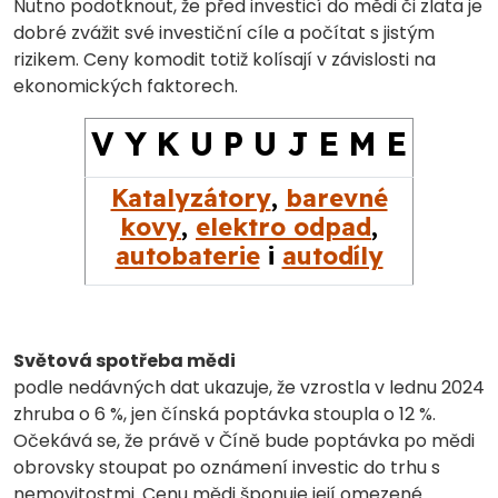
Nutno podotknout, že před investicí do mědi či zlata je
dobré zvážit své investiční cíle a počítat s jistým
rizikem. Ceny komodit totiž kolísají v závislosti na
ekonomických faktorech.
V Y K U P U J E M E
Katalyzátory
,
barevné
kovy
,
elektro odpad
,
autobaterie
i
autodíly
Světová spotřeba mědi
podle nedávných dat ukazuje, že vzrostla v lednu 2024
zhruba o 6 %, jen čínská poptávka stoupla o 12 %.
Očekává se, že právě v Číně bude poptávka po mědi
obrovsky stoupat po oznámení investic do trhu s
nemovitostmi. Cenu mědi šponuje její omezené