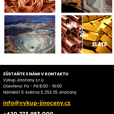
ZŮSTAŇTE S NÁMI V KONTAKTU
Výkup Jinočany s.r.o.
Otevřeno: Po - Pá 8:00 - 16:00
Náměstí 5. května 3, 252 25 Jinočany
info@vykup-jinocany.cz
+420 773 983 000