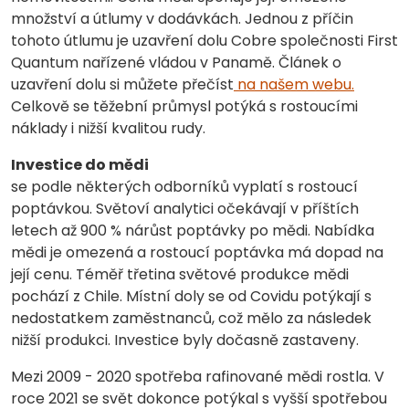
množství a útlumy v dodávkách. Jednou z příčin
tohoto útlumu je uzavření dolu Cobre společnosti First
Quantum nařízené vládou v Panamě. Článek o
uzavření dolu si můžete přečíst
na našem webu.
Celkově se těžební průmysl potýká s rostoucími
náklady i nižší kvalitou rudy.
Investice do mědi
se podle některých odborníků vyplatí s rostoucí
poptávkou. Světoví analytici očekávají v příštích
letech až 900 % nárůst poptávky po mědi. Nabídka
mědi je omezená a rostoucí poptávka má dopad na
její cenu. Téměř třetina světové produkce mědi
pochází z Chile. Místní doly se od Covidu potýkají s
nedostatkem zaměstnanců, což mělo za následek
nižší produkci. Investice byly dočasně zastaveny.
Mezi 2009 - 2020 spotřeba rafinované mědi rostla. V
roce 2021 se svět dokonce potýkal s vyšší spotřebou