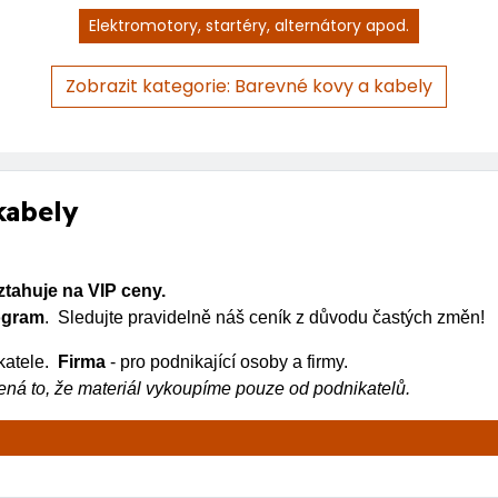
Elektromotory, startéry, alternátory apod.
Zobrazit kategorie: Barevné kovy a kabely
kabely
ztahuje na VIP ceny.
logram
. Sledujte pravidelně náš ceník z důvodu častých změn!
katele.
Firma
- pro podnikající osoby a firmy.
á to, že materiál vykoupíme pouze od podnikatelů.