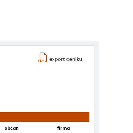
export ceníku
občan
firma