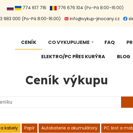
774 617 716
776 676 104
(Po-Pá 8:00–16:00)
 983 000 (Po-Pá 8:00-16:00)
info@vykup-jinocany.cz
sl
CENÍK
CO VYKUPUJEME
FAQ
PR
ELEKTRO/PC PŘES KURÝRA
BLOG
Ceník výkupu
 a kabely
Papír
Autobaterie a akumulátory
PC šrot a mobi