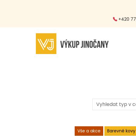
+420 773
Vše a akce
Barevné kovy